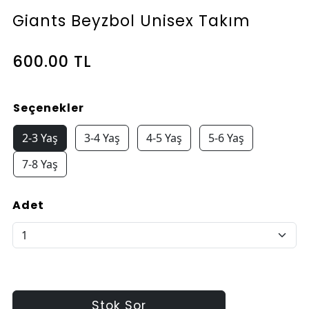
Giants Beyzbol Unisex Takım
600.00 TL
Seçenekler
2-3 Yaş
3-4 Yaş
4-5 Yaş
5-6 Yaş
7-8 Yaş
Adet
Stok Sor